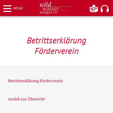
Weiter
Informationen
Hier kö
MENÜ
zum
Inhalt
Wildwasser Stuttgart e.V.
Betrittserklärung
Förderverein
Betrittserklärung Förderverein
zurück zur Übersicht