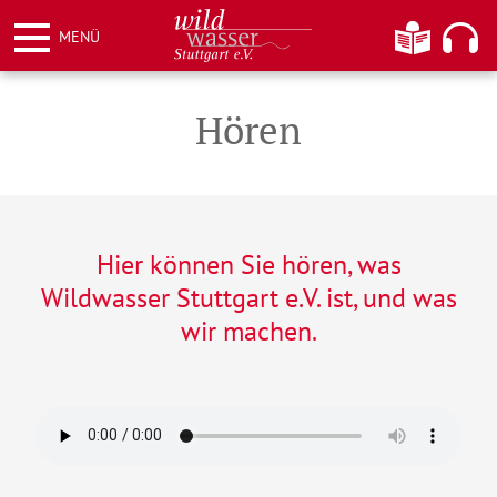
Weiter
Informationen
Hier kö
MENÜ
zum
Inhalt
Wildwasser Stuttgart e.V.
Hören
Hier können Sie hören, was
Wildwasser Stuttgart e.V. ist, und was
wir machen.