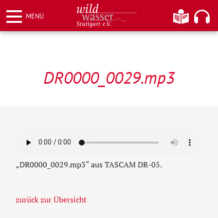
Weiter
Informationen
Hier kö
MENÜ
zum
Inhalt
Wildwasser Stuttgart e.V.
DR0000_0029.mp3
„DR0000_0029.mp3“ aus TASCAM DR-05.
zurück zur Übersicht