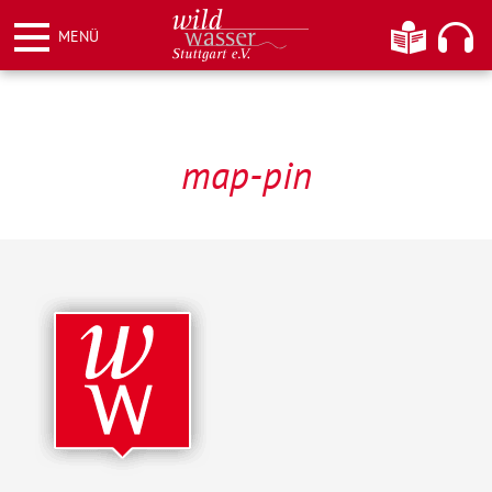
Weiter
Informationen
Hier kö
MENÜ
zum
Inhalt
Wildwasser Stuttgart e.V.
map-pin