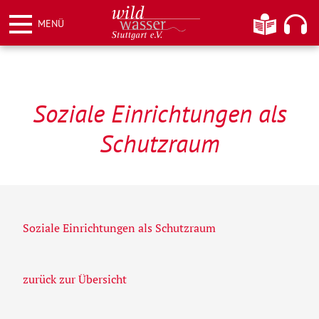
Weiter
Informationen
Hier kö
MENÜ
zum
Inhalt
Wildwasser Stuttgart e.V.
Soziale Einrichtungen als
Schutzraum
Soziale Einrichtungen als Schutzraum
zurück zur Übersicht