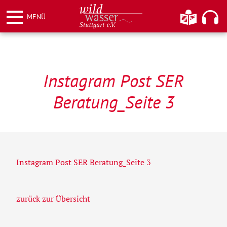
Weiter
Informationen
Hier kö
MENÜ
zum
Inhalt
Wildwasser Stuttgart e.V.
Instagram Post SER
Beratung_Seite 3
Instagram Post SER Beratung_Seite 3
zurück zur Übersicht