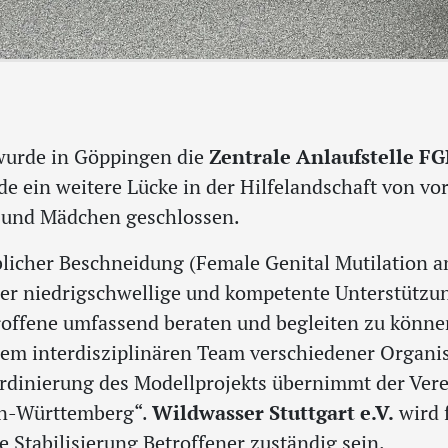
wurde in Göppingen die
Zentrale Anlaufstelle F
de ein weitere Lücke in der Hilfelandschaft von vo
 und Mädchen geschlossen.
licher Beschneidung (Female Genital Mutilation a
ier niedrigschwellige und kompetente Unterstützu
roffene umfassend beraten und begleiten zu können,
inem interdisziplinären Team verschiedener Organi
dinierung des Modellprojekts übernimmt der Ver
en-Württemberg“.
Wildwasser Stuttgart e.V.
wird f
 Stabilisierung Betroffener zuständig sein.