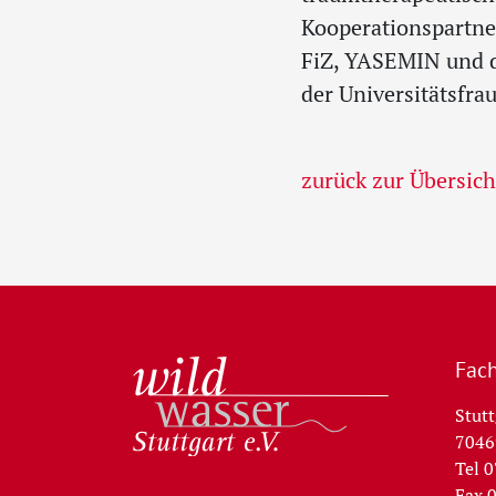
Kooperationspartne
FiZ, YASEMIN und d
der Universitätsfra
zurück zur Übersich
Fach
Stutt
7046
Wildwasser Stuttgart e.V.
Tel 
Fax 