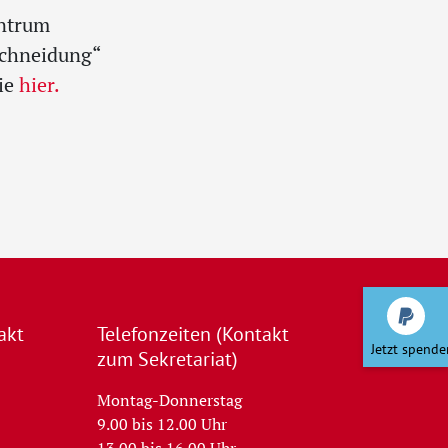
entrum
schneidung“
Sie
hier.
Spenden mit
akt
Telefonzeiten (Kontakt
zum Sekretariat)
Montag-Donnerstag
9.00 bis 12.00 Uhr