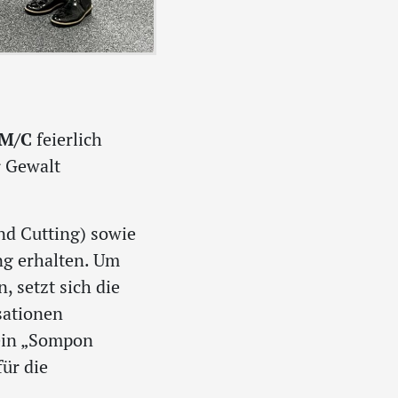
GM/C
feierlich
r Gewalt
nd Cutting) sowie
ng erhalten. Um
 setzt sich die
sationen
ein „Sompon
ür die