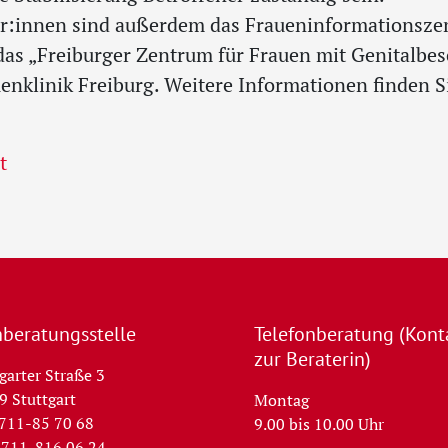
r:innen sind außerdem das Fraueninformationsz
as „Freiburger Zentrum für Frauen mit Genitalbe
uenklinik Freiburg. Weitere Informationen finden 
t
beratungs­stelle
Telefon­beratung (Kont
zur Beraterin)
garter Straße 3
9 Stuttgart
Montag
0711-85 70 68
9.00 bis 10.00 Uhr
0711-816 06 24