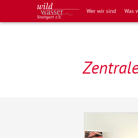
Weiter
Wer wir sind
Was w
zum
Inhalt
Wildwasser Stuttgart e.V.
Zentrale